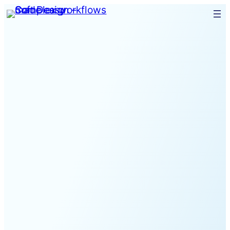
Spring
til
indhold