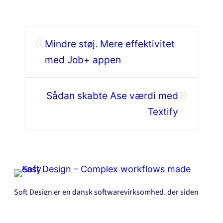
«
Mindre støj. Mere effektivitet
med Job+ appen
»
Sådan skabte Ase værdi med
Textify
Soft Design er en dansk softwarevirksomhed, der siden
1985 har udviklet digitale løsninger til virksomheder på
tværs af brancher og landegrænser. Soft Design er AI-