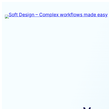
Spring
til
indhold