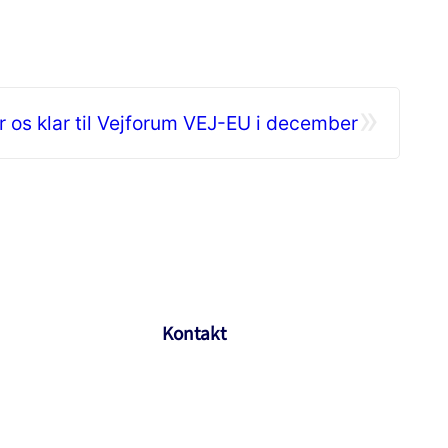
»
r os klar til Vejforum VEJ-EU i december
Kontakt
Soft Design A/S
Rosenkæret 13
2860 Søborg