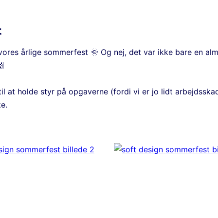
t
 vores årlige sommerfest 🌞 Og nej, det var ikke bare en al
🙌
til at holde styr på opgaverne (fordi vi er jo lidt arbejdss
ke.