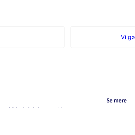
Vi gø
Se mere
udviklet digitale løsninger til
Synchronicer
 er AI-specialister, der
Textify
Design blandt andet er kendt for
Vintertjeneste