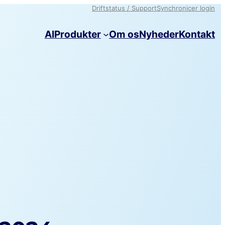
Driftstatus / Support
Synchronicer login
AI
Produkter
Om os
Nyheder
Kontakt