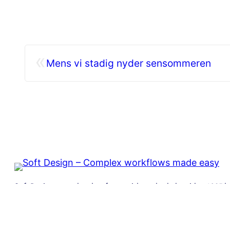
«
Mens vi stadig nyder sensommeren
Soft Design er en dansk softwarevirksomhed, der siden 1985 har 
virksomheder på tværs af brancher og landegrænser. Soft Design
digitaliserer og letter virksomheders arbejdsgange, hvor Soft 
udvikling af løsningerne Synchronicer og Textify.