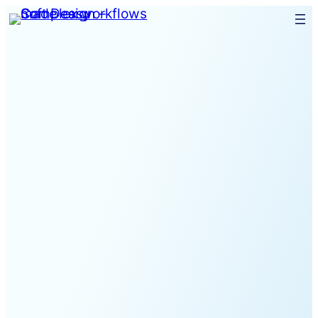
Spring
til
indhold