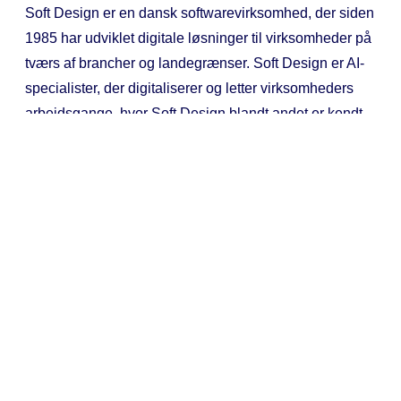
Soft Design er en dansk softwarevirksomhed, der siden
1985 har udviklet digitale løsninger til virksomheder på
tværs af brancher og landegrænser. Soft Design er AI-
specialister, der digitaliserer og letter virksomheders
arbejdsgange, hvor Soft Design blandt andet er kendt
for udvikling af løsningerne Synchronicer og Textify.
LinkedIn
Se mere
Synchronicer
Textify
Vintertjeneste
AI