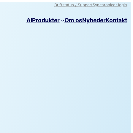
Driftstatus / Support
Synchronicer login
AI
Produkter
Om os
Nyheder
Kontakt