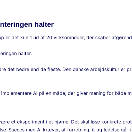
nteringen halter
up er det kun 1 ud af 20 virksomheder, der skaber afgørend
ringen halter.
øre det bedre end de fleste. Den danske arbejdskultur er præ
l at implementere AI på en måde, der giver mening for både 
e være et eksperiment i et hjørne. Det skal løse konkrete 
e. Succes med AI kræver, at forretning, it og ledelse går 