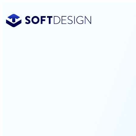
Spring
til
indhold